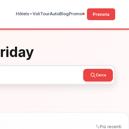
Hôtels
Voli
Tour
Auto
Blog
Promo
Prenota
Friday
Cerca
Più recenti