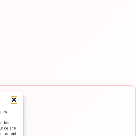
gies
er des
r ce site
e e
nsentement