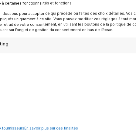
e à certaines fonctionnalités et fonctions.
ispirazioni settimanali
i-dessous pour accepter ce qui précède ou faites des choix détaillés. Vos c
pliqués uniquement à ce site. Vous pouvez modifier vos réglages à tout mo
Iscriviti
e retrait de votre consentement, en utilisant les boutons de la politique de c
quant sur l’onglet de gestion du consentement en bas de l’écran.
ting
Destinazioni
Lac de Garde
 fournisseurs
En savoir plus sur ces finalités