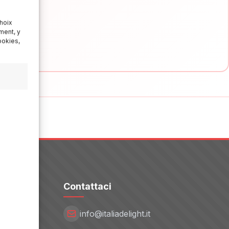
hoix
ment, y
ookies,
Contattaci
info@italiadelight.it