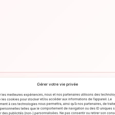
Gérer votre vie privée
✉
ir les meilleures expériences, nous et nos partenaires utilisons des technolo
e les cookies pour stocker et/ou accéder aux informations de l’appareil. Le
Resta aggiornato sull'Italia
ent à ces technologies nous permettra, ainsi qu’à nos partenaires, de trait
ersonnelles telles que le comportement de navigation ou des ID uniques su
criviti alla newsletter per ricevere guide di viaggio, offerte esclusiv
er des publicités (non-) personnalisées. Ne pas consentir ou retirer son co