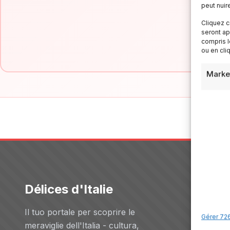
peut nuir
Cliquez c
seront ap
compris l
ou en cli
Marke
Délices d'Italie
Servizi
Il tuo portale per scoprire le
Hôtels
Gérer 726
meraviglie dell'Italia - cultura,