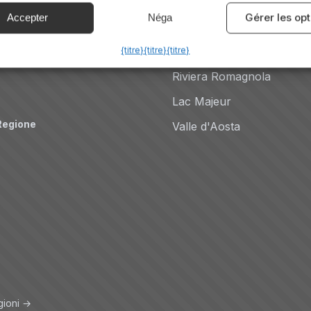
Dolomites
Gérer les op
Accepter
Néga
Auto
Lac de Côme
{titre}
{titre}
{titre}
Côte amalfitaine
Riviera Romagnola
Lac Majeur
Regione
Valle d'Aosta
gioni →