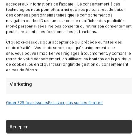
accéder aux informations de l’appareil. Le consentement à ces
technologies nous permettra, ainsi qu’à nos partenaires, de traiter
✉
des données personnelles telles que le comportement de
navigation ou des ID uniques sur ce site et afficher des publicités
(non-) personnalisées. Ne pas consentir ou retirer son consentement
Resta aggiornato sull'Italia
peut nuire à certaines fonctionnalités et fonctions.
Iscriviti alla newsletter per ricevere guide di viaggio,
Cliquez ci-dessous pour accepter ce qui précède ou faites des
offerte esclusive e ispirazioni settimanali
choix détaillés. Vos choix seront appliqués uniquement à ce
site. Vous pouvez modifier vos réglages à tout moment, y compris le
retrait de votre consentement, en utilisant les boutons de la politique
de cookies, ou en cliquant sur l’onglet de gestion du consentement
en bas de l’écran.
Iscriviti
Marketing
Gérer 726 fournisseurs
En savoir plus sur ces finalités
Accepter