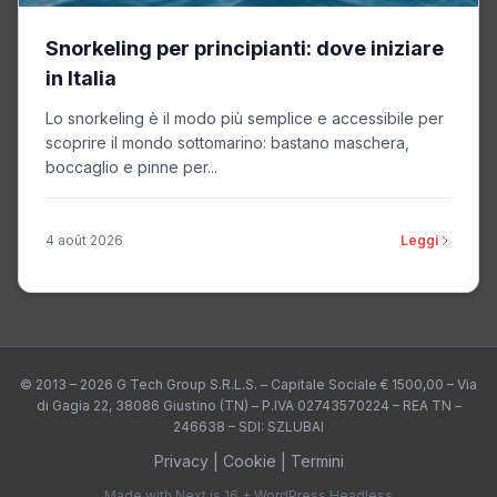
Snorkeling per principianti: dove iniziare
in Italia
Lo snorkeling è il modo più semplice e accessibile per
scoprire il mondo sottomarino: bastano maschera,
boccaglio e pinne per...
4 août 2026
Leggi
© 2013 – 2026 G Tech Group S.R.L.S. – Capitale Sociale € 1500,00 – Via
di Gagia 22, 38086 Giustino (TN) – P.IVA 02743570224 – REA TN –
246638 – SDI: SZLUBAI
Privacy
|
Cookie
|
Termini
Made with Next.js 16 + WordPress Headless