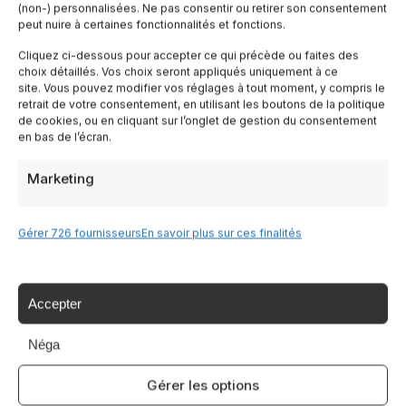
(non-) personnalisées. Ne pas consentir ou retirer son consentement
peut nuire à certaines fonctionnalités et fonctions.
Lombardia
Cliquez ci-dessous pour accepter ce qui précède ou faites des
choix détaillés. Vos choix seront appliqués uniquement à ce
site. Vous pouvez modifier vos réglages à tout moment, y compris le
Trentin
retrait de votre consentement, en utilisant les boutons de la politique
de cookies, ou en cliquant sur l’onglet de gestion du consentement
en bas de l’écran.
Piemonte
Marketing
Liguria
Gérer 726 fournisseurs
En savoir plus sur ces finalités
Sardaigne
Tutte le Regioni →
Accepter
Néga
Destinazioni
Gérer les options