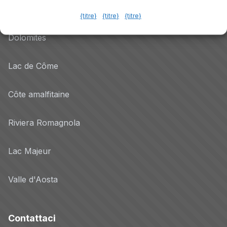
Lac de Garde
{titre}
{titre}
{titre}
Dolomites
Lac de Côme
Côte amalfitaine
Riviera Romagnola
Lac Majeur
Valle d'Aosta
Contattaci