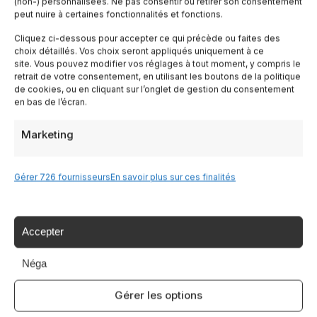
(non-) personnalisées. Ne pas consentir ou retirer son consentement
peut nuire à certaines fonctionnalités et fonctions.
Lombardia
Cliquez ci-dessous pour accepter ce qui précède ou faites des
choix détaillés. Vos choix seront appliqués uniquement à ce
site. Vous pouvez modifier vos réglages à tout moment, y compris le
Trentin
retrait de votre consentement, en utilisant les boutons de la politique
de cookies, ou en cliquant sur l’onglet de gestion du consentement
en bas de l’écran.
Piemonte
Marketing
Liguria
Gérer 726 fournisseurs
En savoir plus sur ces finalités
Sardaigne
Tutte le Regioni →
Accepter
Néga
Destinazioni
Gérer les options