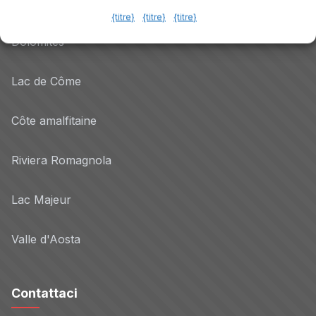
Lac de Garde
{titre}
{titre}
{titre}
Dolomites
Lac de Côme
Côte amalfitaine
Riviera Romagnola
Lac Majeur
Valle d'Aosta
Contattaci