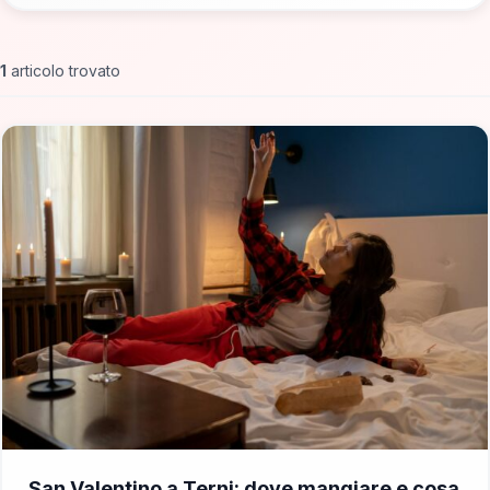
1
articolo trovato
📁 Dove Mangiare
San Valentino a Terni: dove mangiare e cosa