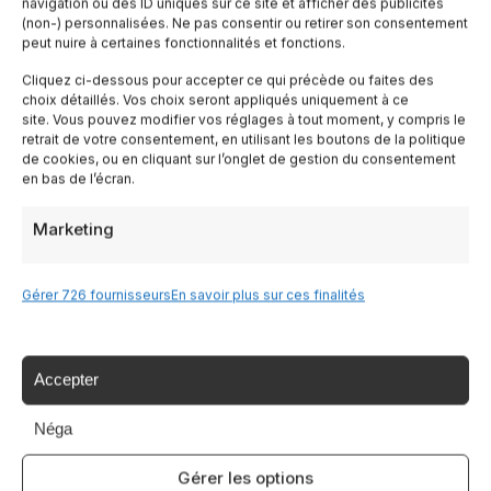
navigation ou des ID uniques sur ce site et afficher des publicités
Toscane
(non-) personnalisées. Ne pas consentir ou retirer son consentement
peut nuire à certaines fonctionnalités et fonctions.
Lombardia
Cliquez ci-dessous pour accepter ce qui précède ou faites des
choix détaillés. Vos choix seront appliqués uniquement à ce
site. Vous pouvez modifier vos réglages à tout moment, y compris le
retrait de votre consentement, en utilisant les boutons de la politique
Trentin
de cookies, ou en cliquant sur l’onglet de gestion du consentement
en bas de l’écran.
Piemonte
Marketing
Liguria
Gérer 726 fournisseurs
En savoir plus sur ces finalités
Sardaigne
Accepter
Tutte le Regioni →
Néga
Destinazioni
Gérer les options