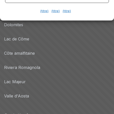
Lac de Garde
{titre}
{titre}
{titre}
Dolomites
Lac de Côme
Côte amalfitaine
Riviera Romagnola
Lac Majeur
Valle d'Aosta