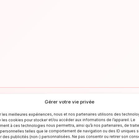
Gérer votre vie privée
✉
ir les meilleures expériences, nous et nos partenaires utilisons des technolo
e les cookies pour stocker et/ou accéder aux informations de l’appareil. Le
Resta aggiornato sull'Italia
ent à ces technologies nous permettra, ainsi qu’à nos partenaires, de trait
ersonnelles telles que le comportement de navigation ou des ID uniques su
criviti alla newsletter per ricevere guide di viaggio, offerte esclusiv
er des publicités (non-) personnalisées. Ne pas consentir ou retirer son co