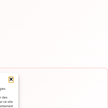
gies
er des
r ce site
e e
nsentement