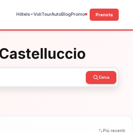
Hôtels
Voli
Tour
Auto
Blog
Promo
Prenota
r Castelluccio
Cerca
Più recenti