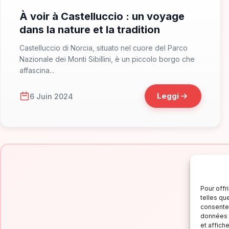
À voir à Castelluccio : un voyage
dans la nature et la tradition
Castelluccio di Norcia, situato nel cuore del Parco
Nazionale dei Monti Sibillini, è un piccolo borgo che
affascina...
Leggi
6 Juin 2024
Pour offr
telles qu
consentem
données p
Is
et affich