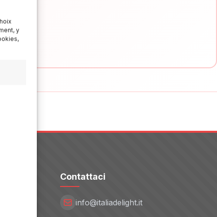
hoix
ment, y
ookies,
Contattaci
info@italiadelight.it