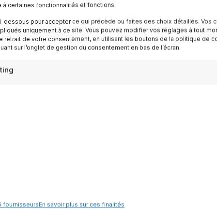
e à certaines fonctionnalités et fonctions.
ispirazioni settimanali
i-dessous pour accepter ce qui précède ou faites des choix détaillés. Vos c
pliqués uniquement à ce site. Vous pouvez modifier vos réglages à tout mo
Iscriviti
e retrait de votre consentement, en utilisant les boutons de la politique de c
quant sur l’onglet de gestion du consentement en bas de l’écran.
ting
Destinazioni
Lac de Garde
 fournisseurs
En savoir plus sur ces finalités