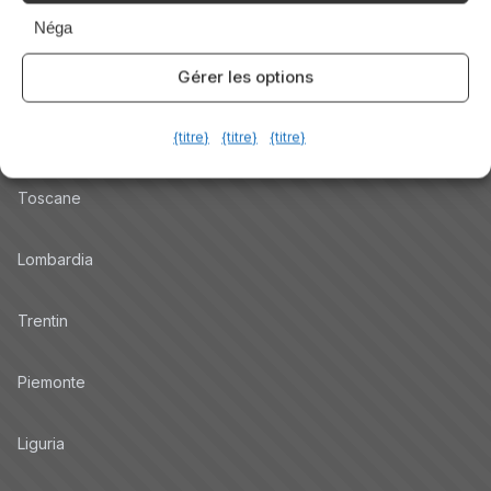
Néga
Promo
Gérer les options
Hotel per Regione
Veneto
{titre}
{titre}
{titre}
Toscane
Lombardia
Trentin
Piemonte
Liguria