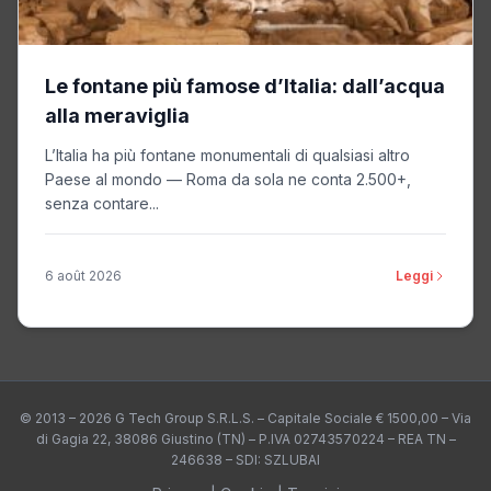
Le fontane più famose d’Italia: dall’acqua
alla meraviglia
L’Italia ha più fontane monumentali di qualsiasi altro
Paese al mondo — Roma da sola ne conta 2.500+,
senza contare...
6 août 2026
Leggi
© 2013 – 2026 G Tech Group S.R.L.S. – Capitale Sociale € 1500,00 – Via
di Gagia 22, 38086 Giustino (TN) – P.IVA 02743570224 – REA TN –
246638 – SDI: SZLUBAI