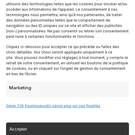
utilisons des technologies telles que les cookies pour stocker et/ou
Termini di Servizio
accéder aux informations de l’appareil. Le consentement à ces
technologies nous permettra, ainsi qu’à nos partenaires, de traiter
des données personnelles telles que le comportement de
Sitemap
navigation ou des ID uniques sur ce site et afficher des publicités
(non-) personnalisées. Ne pas consentir ou retirer son consentement
peut nuire à certaines fonctionnalités et fonctions.
Servizi
Cliquez ci-dessous pour accepter ce qui précède ou faites des
choix détaillés. Vos choix seront appliqués uniquement à ce
site. Vous pouvez modifier vos réglages à tout moment, y compris le
retrait de votre consentement, en utilisant les boutons de la politique
Hôtels
de cookies, ou en cliquant sur l’onglet de gestion du consentement
en bas de l’écran.
Voli
Marketing
Noleggio Auto
Gérer 726 fournisseurs
En savoir plus sur ces finalités
Tour
Accepter
Blog