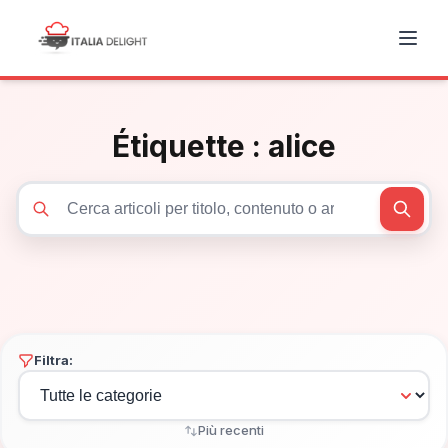
Étiquette :
alice
Cerca articoli
Filtra:
Più recenti