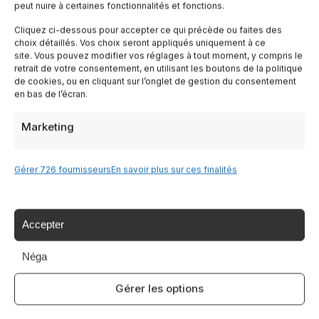
peut nuire à certaines fonctionnalités et fonctions.
Lombardia
Cliquez ci-dessous pour accepter ce qui précède ou faites des
choix détaillés. Vos choix seront appliqués uniquement à ce
Trentin
site. Vous pouvez modifier vos réglages à tout moment, y compris le
retrait de votre consentement, en utilisant les boutons de la politique
de cookies, ou en cliquant sur l’onglet de gestion du consentement
Piemonte
en bas de l’écran.
Marketing
Liguria
Sardaigne
Gérer 726 fournisseurs
En savoir plus sur ces finalités
Tutte le Regioni →
Accepter
Néga
Destinazioni
Gérer les options
Lac de Garde