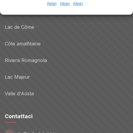
{titre}
{titre}
{titre}
Dolomites
Lac de Côme
Côte amalfitaine
Riviera Romagnola
Lac Majeur
Valle d'Aosta
Contattaci