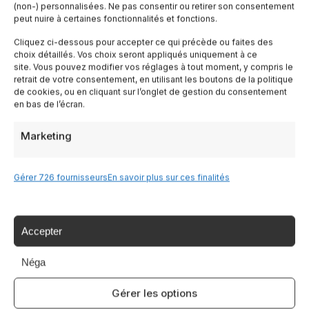
(non-) personnalisées. Ne pas consentir ou retirer son consentement
peut nuire à certaines fonctionnalités et fonctions.
Lombardia
Cliquez ci-dessous pour accepter ce qui précède ou faites des
choix détaillés. Vos choix seront appliqués uniquement à ce
site. Vous pouvez modifier vos réglages à tout moment, y compris le
Trentin
retrait de votre consentement, en utilisant les boutons de la politique
de cookies, ou en cliquant sur l’onglet de gestion du consentement
en bas de l’écran.
Piemonte
Marketing
Liguria
Gérer 726 fournisseurs
En savoir plus sur ces finalités
Sardaigne
Tutte le Regioni →
Accepter
Néga
Destinazioni
Gérer les options