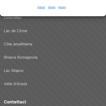
Lac de Garde
{titre}
{titre}
{titre}
Dolomites
Lac de Côme
Côte amalfitaine
Riviera Romagnola
Lac Majeur
Valle d'Aosta
Contattaci