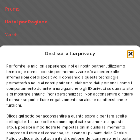
Promo
Hotel per Regione
Veneto
Toscana
Gestisci la tua privacy
Per fornire le migliori esperienze, noi e i nostri partner utilizziamo
Lombardia
tecnologie come i cookie per memorizzare e/o accedere alle
informazioni del dispositivo. Il consenso a queste tecnologie
permetterà a noi e ai nostri partner di elaborare dati personali come il
Trentino
comportamento durante la navigazione o gli ID univoci su questo sito
e di mostrare annunci (non) personalizzati. Non acconsentire o ritirare
il consenso può influire negativamente su alcune caratteristiche e
Piemonte
funzioni.
Clicca qui sotto per acconsentire a quanto sopra o per fare scelte
Liguria
dettagliate. Le tue scelte saranno applicate solamente a questo
sito. È possibile modificare le impostazioni in qualsiasi momento,
compreso il ritiro del consenso, utilizzando i pulsanti della Cookie
Policy o cliccando sul pulsante di gestione del consenso nella parte
Sardegna