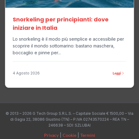
Snorkeling per principianti: dove
iniziare in Italia
Lo snorkeling è il modo più semplice e accessibile per
scoprire il mondo sottomarino: bastano maschera,
boccaglio e pinne per...
4 Agosto 2026
Leggi
© 2013 – 2026 G Tech Group S.R.L.S. – Capitale Sociale € 1500,00 – Via
di Gagia 22, 38086 Giustino (TN) – P.IVA 02743570224 – REA TN –
246638 – SDI: SZLUBAI
Privacy
|
Cookie
|
Termini