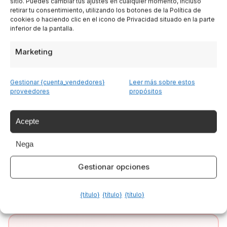
sitio. Puedes cambiar tus ajustes en cualquier momento, incluso
Facebook
retirar tu consentimiento, utilizando los botones de la Política de
cookies o haciendo clic en el icono de Privacidad situado en la parte
inferior de la pantalla.
Twitter
Marketing
LinkedIn
WhatsApp
Gestionar {cuenta_vendedores}
Leer más sobre estos
proveedores
propósitos
Acepte
SCRITTO DA
Italia Delight
Nega
Italia Delight è il tuo portale per scoprire le
meraviglie dell'Italia: cultura, tradizioni,
Gestionar opciones
cucina e tour indimenticabili.
{título}
{título}
{título}