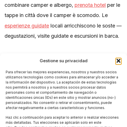
combinare camper e albergo,
prenota hotel
per le
tappe in città dove il camper è scomodo. Le
esperienze guidate
locali arricchiscono le soste —
degustazioni, visite guidate e escursioni in barca.
Gestione su privacidad
Tags:
,
,
,
áreas de descanso
camper
Dolomitas
Para ofrecer las mejores experiencias, nosotros y nuestros socios
utilizamos tecnologías como cookies para almacenar y/o acceder a
,
,
,
,
itinerarios
libertà
Apulia
road trip
la información del dispositivo. La aceptación de estas tecnologías
nos permitirá a nosotros y a nuestros socios procesar datos
personales como el comportamiento de navegación o
Cerdeña
identificaciones únicas (IDs) en este sitio y mostrar anuncios (no-)
personalizados. No consentir o retirar el consentimiento, puede
afectar negativamente a ciertas características y funciones.
Condividi questo articolo
Haz clic a continuación para aceptar lo anterior o realizar elecciones
más detalladas. Tus elecciones se aplicarán solo en este