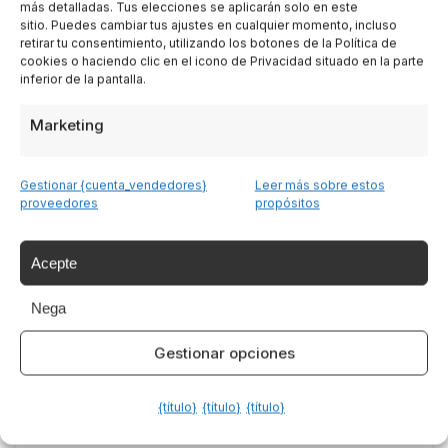
más detalladas. Tus elecciones se aplicarán solo en este
sitio. Puedes cambiar tus ajustes en cualquier momento, incluso
retirar tu consentimiento, utilizando los botones de la Política de
cookies o haciendo clic en el icono de Privacidad situado en la parte
inferior de la pantalla.
Articoli Correlati
Marketing
Gestionar {cuenta_vendedores}
Leer más sobre estos
proveedores
propósitos
Acepte
Nega
Gestionar opciones
Tartufo in Italia: dove trovarlo, come
riconoscerlo e come gustarlo
{título}
{título}
{título}
L’Italia è uno dei Paesi più ricchi al mondo per varietà e qualità
di tartufo....