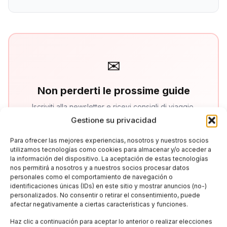
✉
Non perderti le prossime guide
Iscriviti alla newsletter e ricevi consigli di viaggio,
offerte esclusive e le ultime novità sull'Italia
Gestione su privacidad
Para ofrecer las mejores experiencias, nosotros y nuestros socios
utilizamos tecnologías como cookies para almacenar y/o acceder a
la información del dispositivo. La aceptación de estas tecnologías
Iscriviti
nos permitirá a nosotros y a nuestros socios procesar datos
personales como el comportamiento de navegación o
identificaciones únicas (IDs) en este sitio y mostrar anuncios (no-)
personalizados. No consentir o retirar el consentimiento, puede
afectar negativamente a ciertas características y funciones.
Haz clic a continuación para aceptar lo anterior o realizar elecciones