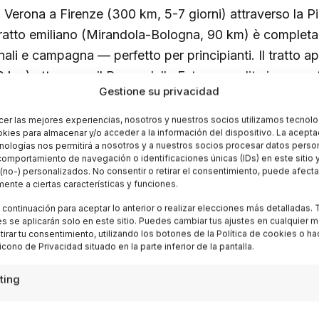
 Verona a Firenze (300 km, 5-7 giorni) attraverso la P
 tratto emiliano (Mirandola-Bologna, 90 km) è completa
nali e campagna — perfetto per principianti. Il tratto 
0 km) attraversa il Passo della Futa con salite impegna
Gestione su privacidad
 parte della ciclovia EuroVelo 7 (Capo Nord – Malta). A
ngo il percorso, 40-60 euro/notte. Mappe su bicitalia.o
cer las mejores experiencias, nosotros y nuestros socios utilizamos tecnolo
ies para almacenar y/o acceder a la información del dispositivo. La acepta
nologías nos permitirá a nosotros y a nuestros socios procesar datos perso
omportamiento de navegación o identificaciones únicas (IDs) en este sitio 
(no-) personalizados. No consentir o retirar el consentimiento, puede afecta
trade bianche del Chianti, Tos
ente a ciertas características y funciones.
a continuación para aceptar lo anterior o realizar elecciones más detalladas. 
s se aplicarán solo en este sitio. Puedes cambiar tus ajustes en cualquier 
 strade sterrate (bianche) del Chianti sono famose per l
etirar tu consentimiento, utilizando los botones de la Política de cookies o h
 icono de Privacidad situado en la parte inferior de la pantalla.
anche (marzo) ma percorribili tutto l’anno in mountain b
assico: Gaiole in Chianti → Radda → Castellina → ritorno
ting
00 m). I tratti più scenografici attraversano vigneti, ci
l d’Orcia. In primavera i papaveri rossi nei campi di g