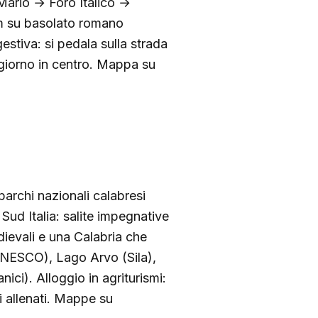
Mario → Foro Italico →
km su basolato romano
estiva: si pedala sulla strada
o/giorno in centro. Mappa su
archi nazionali calabresi
Sud Italia: salite impegnative
dievali e una Calabria che
UNESCO), Lago Arvo (Sila),
ci). Alloggio in agriturismi:
i allenati. Mappe su