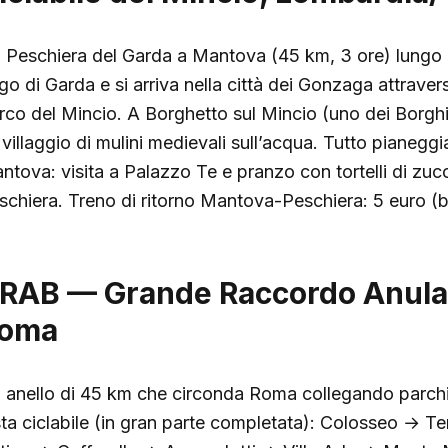
 Peschiera del Garda a Mantova (45 km, 3 ore) lungo il
go di Garda e si arriva nella città dei Gonzaga attraverso
rco del Mincio. A Borghetto sul Mincio (uno dei Borghi pi
villaggio di mulini medievali sull’acqua. Tutto pianeggia
ntova: visita a Palazzo Te e pranzo con tortelli di zuc
schiera. Treno di ritorno Mantova-Peschiera: 5 euro (
RAB — Grande Raccordo Anulare
oma
 anello di 45 km che circonda Roma collegando parchi, v
sta ciclabile (in gran parte completata): Colosseo → T