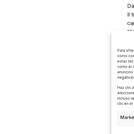
Da
Il
ca
10
Fa
lu
Para ofre
como cook
estas tec
como el c
anuncios 
S
negativam
Haz clic 
eleccione
Le
incluso r
clic en el
Bi
cl
Marke
1.2
Va