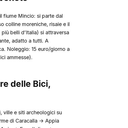
 fiume Mincio: si parte dal
 colline moreniche, risaie e il
ù belli d’Italia) si attraversa
nte, adatto a tutti. A
ca. Noleggio: 15 euro/giorno a
bici ammesse).
 delle Bici,
ille e siti archeologici su
erme di Caracalla → Appia