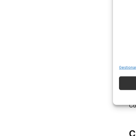
pe
po
C
Da
Gestiona
ci
pe
Cr
As
Cor
C