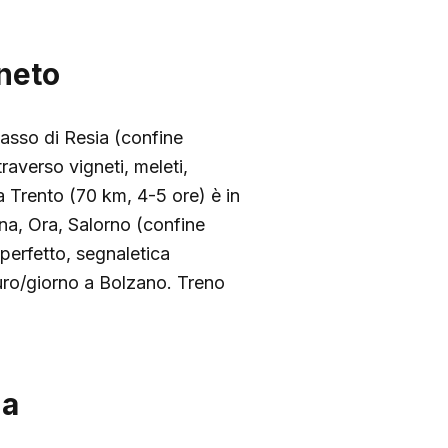
eneto
Passo di Resia (confine
raverso vigneti, meleti,
 a Trento (70 km, 4-5 ore) è in
gna, Ora, Salorno (confine
 perfetto, segnaletica
euro/giorno a Bolzano. Treno
na