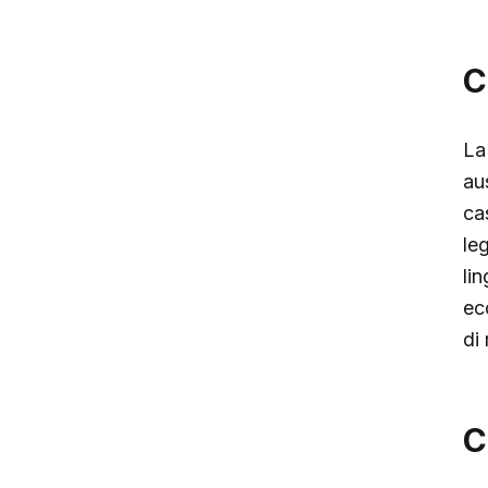
C
La
au
cas
le
li
ec
di
C