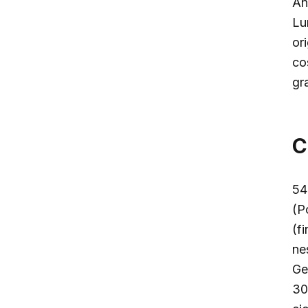
An
Lu
or
co
gr
C
54
(P
(f
ne
Ge
30