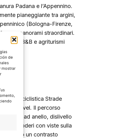
ianura Padana e l’Appennino.
mente pianeggiante tra argini,
appenninico (Bologna-Firenze,
tive ma panorami straordinari.
lloggio: B&B e agriturismi
rg.
gías
ción de
nales
y mostrar
r
cana
Tus
momento,
a corsa ciclistica Strade
aciendo
ike o gravel. Il percorso
 (60 km ad anello, dislivello
pressi e poderi con viste sulla
rano creano un contrasto