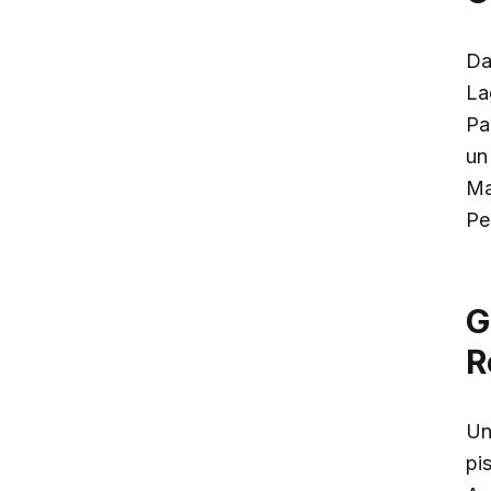
Da
La
Pa
un 
Ma
Pe
G
R
Un
pi