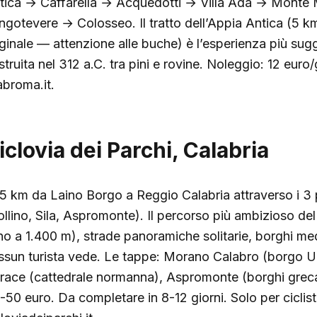
tica → Caffarella → Acquedotti → Villa Ada → Monte 
ngotevere → Colosseo. Il tratto dell’Appia Antica (5 
iginale — attenzione alle buche) è l’esperienza più sugg
struita nel 312 a.C. tra pini e rovine. Noleggio: 12 eur
abroma.it.
iclovia dei Parchi, Calabria
5 km da Laino Borgo a Reggio Calabria attraverso i 3 p
ollino, Sila, Aspromonte). Il percorso più ambizioso del 
ino a 1.400 m), strade panoramiche solitarie, borghi me
ssun turista vede. Le tappe: Morano Calabro (borgo 
race (cattedrale normanna), Aspromonte (borghi grecani
-50 euro. Da completare in 8-12 giorni. Solo per ciclist