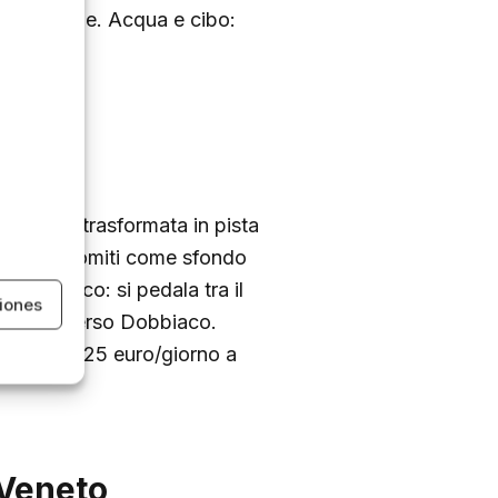
a o Firenze. Acqua e cibo:
ismessa trasformata in pista
 con le Dolomiti come sfondo
enografico: si pedala tra il
iones
 discesa verso Dobbiaco.
 Noleggio: 25 euro/giorno a
/Veneto