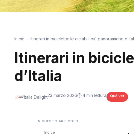
Inicio
Itinerari in bicicletta: le ciclabili più panoramiche d’Ital
Itinerari in bicic
d’Italia
23 marzo 2026
⏱️ 4 min lettura
Qué ver
Italia Delight
IN QUESTO ARTICOLO
Indice