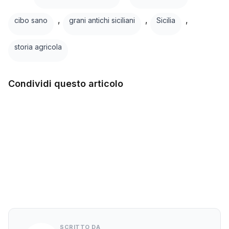
,
,
,
cibo sano
grani antichi siciliani
Sicilia
storia agricola
Condividi questo articolo
Facebook
Twitter
LinkedIn
WhatsApp
SCRITTO DA