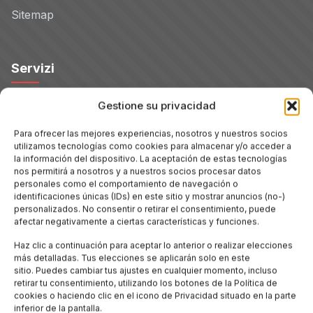
Sitemap
Servizi
Gestione su privacidad
Hoteles
Para ofrecer las mejores experiencias, nosotros y nuestros socios
utilizamos tecnologías como cookies para almacenar y/o acceder a
Voli
la información del dispositivo. La aceptación de estas tecnologías
nos permitirá a nosotros y a nuestros socios procesar datos
personales como el comportamiento de navegación o
Noleggio Auto
identificaciones únicas (IDs) en este sitio y mostrar anuncios (no-)
personalizados. No consentir o retirar el consentimiento, puede
afectar negativamente a ciertas características y funciones.
Tour
Haz clic a continuación para aceptar lo anterior o realizar elecciones
más detalladas. Tus elecciones se aplicarán solo en este
Blog
sitio. Puedes cambiar tus ajustes en cualquier momento, incluso
retirar tu consentimiento, utilizando los botones de la Política de
cookies o haciendo clic en el icono de Privacidad situado en la parte
Promo
inferior de la pantalla.