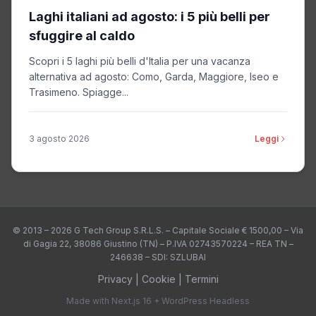
Laghi italiani ad agosto: i 5 più belli per
sfuggire al caldo
Scopri i 5 laghi più belli d'Italia per una vacanza
alternativa ad agosto: Como, Garda, Maggiore, Iseo e
Trasimeno. Spiagge...
3 agosto 2026
Leggi
© 2013 – 2026 G Tech Group S.R.L.S. – Capitale Sociale € 1500,00 – Via
di Gagia 22, 38086 Giustino (TN) – P.IVA 02743570224 – REA TN –
246638 – SDI: SZLUBAI
Privacy
|
Cookie
|
Termini
Made with Next.js 16 + WordPress Headless