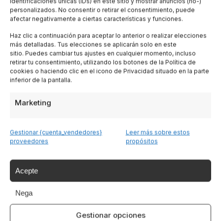
identificaciones únicas (IDs) en este sitio y mostrar anuncios (no-)
Toscana
personalizados. No consentir o retirar el consentimiento, puede
afectar negativamente a ciertas características y funciones.
Lombardia
Haz clic a continuación para aceptar lo anterior o realizar elecciones
más detalladas. Tus elecciones se aplicarán solo en este
sitio. Puedes cambiar tus ajustes en cualquier momento, incluso
retirar tu consentimiento, utilizando los botones de la Política de
Trentino
cookies o haciendo clic en el icono de Privacidad situado en la parte
inferior de la pantalla.
Piemonte
Marketing
Liguria
Gestionar {cuenta_vendedores}
Leer más sobre estos
proveedores
propósitos
Cerdeña
Acepte
Tutte le Regioni →
Nega
Destinazioni
Gestionar opciones