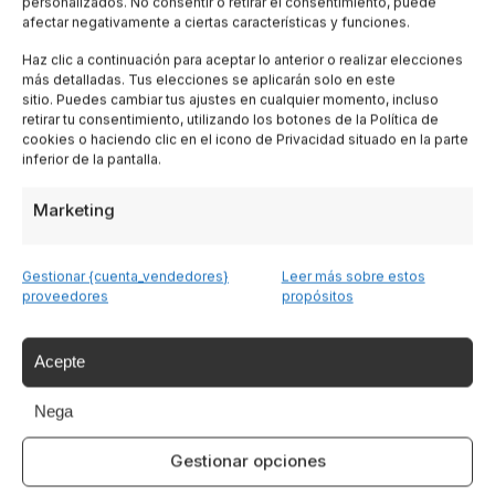
personalizados. No consentir o retirar el consentimiento, puede
afectar negativamente a ciertas características y funciones.
Lombardia
Haz clic a continuación para aceptar lo anterior o realizar elecciones
más detalladas. Tus elecciones se aplicarán solo en este
sitio. Puedes cambiar tus ajustes en cualquier momento, incluso
Trentino
retirar tu consentimiento, utilizando los botones de la Política de
cookies o haciendo clic en el icono de Privacidad situado en la parte
inferior de la pantalla.
Piemonte
Marketing
Liguria
Gestionar {cuenta_vendedores}
Leer más sobre estos
Cerdeña
proveedores
propósitos
Tutte le Regioni →
Acepte
Nega
Destinazioni
Gestionar opciones