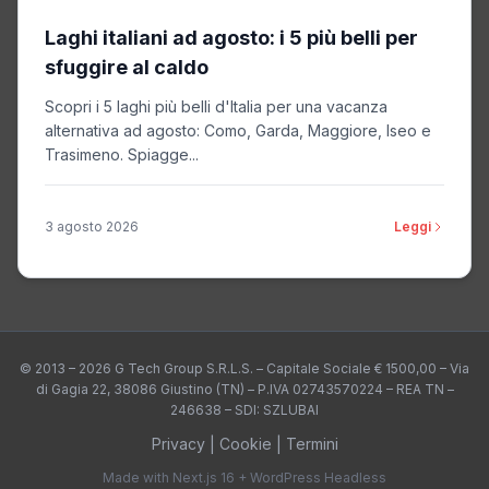
Laghi italiani ad agosto: i 5 più belli per
sfuggire al caldo
Scopri i 5 laghi più belli d'Italia per una vacanza
alternativa ad agosto: Como, Garda, Maggiore, Iseo e
Trasimeno. Spiagge...
3 agosto 2026
Leggi
© 2013 – 2026 G Tech Group S.R.L.S. – Capitale Sociale € 1500,00 – Via
di Gagia 22, 38086 Giustino (TN) – P.IVA 02743570224 – REA TN –
246638 – SDI: SZLUBAI
Privacy
|
Cookie
|
Termini
Made with Next.js 16 + WordPress Headless