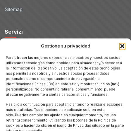
Sitemap
Servizi
Gestione su privacidad
Hoteles
Para ofrecer las mejores experiencias, nosotros y nuestros socios
utilizamos tecnologías como cookies para almacenar y/o acceder a
Voli
la información del dispositivo. La aceptación de estas tecnologías
nos permitirá a nosotros y a nuestros socios procesar datos
personales como el comportamiento de navegación o
Noleggio Auto
identificaciones únicas (IDs) en este sitio y mostrar anuncios (no-)
personalizados. No consentir o retirar el consentimiento, puede
afectar negativamente a ciertas características y funciones.
Tour
Haz clic a continuación para aceptar lo anterior o realizar elecciones
más detalladas. Tus elecciones se aplicarán solo en este
Blog
sitio. Puedes cambiar tus ajustes en cualquier momento, incluso
retirar tu consentimiento, utilizando los botones de la Política de
cookies o haciendo clic en el icono de Privacidad situado en la parte
Promo
inferior de la pantalla.