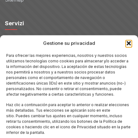
Servizi
Hoteles
Gestione su privacidad
Para ofrecer las mejores experiencias, nosotros y nuestros socios
Voli
utilizamos tecnologías como cookies para almacenar y/o acceder a
la información del dispositivo. La aceptación de estas tecnologías
nos permitirá a nosotros y a nuestros socios procesar datos
Noleggio Auto
personales como el comportamiento de navegación o
identificaciones únicas (IDs) en este sitio y mostrar anuncios (no-)
personalizados. No consentir o retirar el consentimiento, puede
Tour
afectar negativamente a ciertas características y funciones.
Haz clic a continuación para aceptar lo anterior o realizar elecciones
Blog
más detalladas. Tus elecciones se aplicarán solo en este
sitio. Puedes cambiar tus ajustes en cualquier momento, incluso
retirar tu consentimiento, utilizando los botones de la Política de
cookies o haciendo clic en el icono de Privacidad situado en la parte
Promo
inferior de la pantalla.