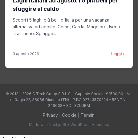
Laghi italiani ad agosto: i 5 più belli per
sfuggire al caldo
Scopri i 5 laghi più belli d'Italia per una vacanza
alternativa ad agosto: Como, Garda, Maggiore, Iseo e
Trasimeno. Spiagge...
3 agosto 2026
Leggi
© 2013 – 2026 G Tech Group S.R.L.S. – Capitale Sociale € 1500,00 – Via
di Gagia 22, 38086 Giustino (TN) – P.IVA 02743570224 – REA TN –
246638 – SDI: SZLUBAI
Privacy
|
Cookie
|
Termini
Made with Next.js 16 + WordPress Headless