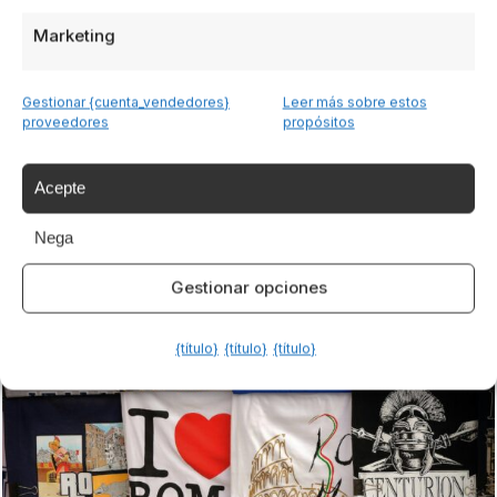
tra sapori e tradizioni
Marketing
Sagre enogastronomiche Italia: un viaggio tra sapori e
tradizioni Immagina una sera d’estate: la brezza leggera tra
Gestionar {cuenta_vendedores}
Leer más sobre estos
i...
proveedores
propósitos
Leggi
8 Oct 2025
Acepte
Nega
Gestionar opciones
{título}
{título}
{título}