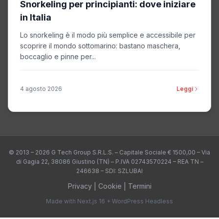
Snorkeling per principianti: dove iniziare
in Italia
Lo snorkeling è il modo più semplice e accessibile per
scoprire il mondo sottomarino: bastano maschera,
boccaglio e pinne per...
4 agosto 2026
Leggi
© 2013 – 2026 G Tech Group S.R.L.S. – Capitale Sociale € 1500,00 – Via
di Gagia 22, 38086 Giustino (TN) – P.IVA 02743570224 – REA TN –
246638 – SDI: SZLUBAI
Privacy
|
Cookie
|
Termini
Made with Next.js 16 + WordPress Headless