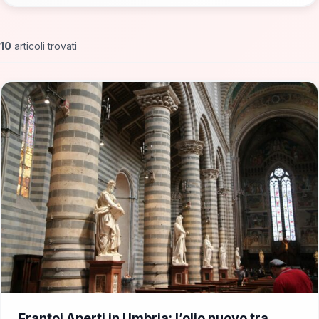
10
articoli trovati
📁 Consigli di Viaggio
Frantoi Aperti in Umbria: l’olio nuovo tra