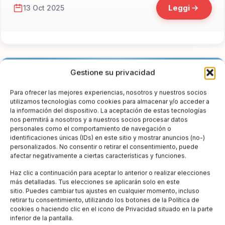
Leggi
13 Oct 2025
Gestione su privacidad
Para ofrecer las mejores experiencias, nosotros y nuestros socios
utilizamos tecnologías como cookies para almacenar y/o acceder a
la información del dispositivo. La aceptación de estas tecnologías
nos permitirá a nosotros y a nuestros socios procesar datos
personales como el comportamiento de navegación o
identificaciones únicas (IDs) en este sitio y mostrar anuncios (no-)
personalizados. No consentir o retirar el consentimiento, puede
afectar negativamente a ciertas características y funciones.
Haz clic a continuación para aceptar lo anterior o realizar elecciones
más detalladas. Tus elecciones se aplicarán solo en este
sitio. Puedes cambiar tus ajustes en cualquier momento, incluso
retirar tu consentimiento, utilizando los botones de la Política de
cookies o haciendo clic en el icono de Privacidad situado en la parte
📁 News e Eventi
inferior de la pantalla.
Sagre enogastronomiche Italia: un viaggio