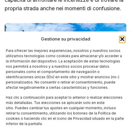
propria strada anche nei momenti di confusione.
Gestione su privacidad
Para ofrecer las mejores experiencias, nosotros y nuestros socios
utilizamos tecnologías como cookies para almacenar y/o acceder a
la información del dispositivo. La aceptación de estas tecnologías
nos permitirá a nosotros y a nuestros socios procesar datos
personales como el comportamiento de navegación o
identificaciones únicas (IDs) en este sitio y mostrar anuncios (no-)
personalizados. No consentir o retirar el consentimiento, puede
afectar negativamente a ciertas características y funciones.
Haz clic a continuación para aceptar lo anterior o realizar elecciones
más detalladas. Tus elecciones se aplicarán solo en este
sitio. Puedes cambiar tus ajustes en cualquier momento, incluso
retirar tu consentimiento, utilizando los botones de la Política de
cookies o haciendo clic en el icono de Privacidad situado en la parte
La Flora: Un Kaleidoscopio di Colori
inferior de la pantalla.
e Profumi