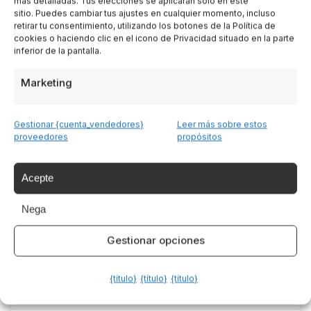
más detalladas. Tus elecciones se aplicarán solo en este
sitio. Puedes cambiar tus ajustes en cualquier momento, incluso
retirar tu consentimiento, utilizando los botones de la Política de
cookies o haciendo clic en el icono de Privacidad situado en la parte
inferior de la pantalla.
Articoli Correlati
Marketing
Gestionar {cuenta_vendedores}
Leer más sobre estos
proveedores
propósitos
Acepte
Nega
Gestionar opciones
Cassöeula: El auténtico sabor de Lombardía
La cassöeula, conosciuta anche come cassoeula o cazzoeula,
{título}
{título}
{título}
è un piatto tradizionale della cucina lombarda,...