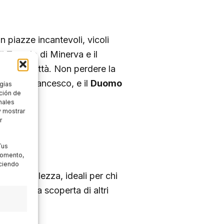
in piazze incantevoli, vicoli
 il Tempio di Minerva e il
rare la città. Non perdere la
ò a San Francesco, e il
Duomo
gías
ción de
nales
y mostrar
r
Tus
momento,
aciendo
inaria bellezza, ideali per chi
tura e alla scoperta di altri