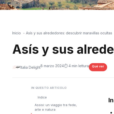
Inicio
Asís y sus alrededores: descubrir maravillas ocultas
Asís y sus alred
8 marzo 2024
⏱️ 4 min lettura
Qué ver
Italia Delight
IN QUESTO ARTICOLO
Indice
I
Assisi: un viaggio tra fede,
arte e natura