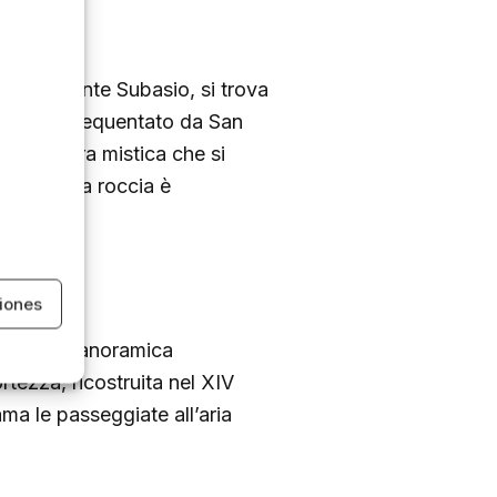
re sul Monte Subasio, si trova
one era frequentato da San
L’atmosfera mistica che si
avate nella roccia è
iones
a vista panoramica
rtezza, ricostruita nel XIV
ama le passeggiate all’aria