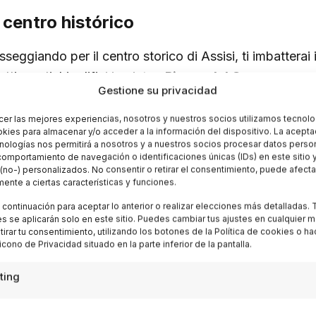
 centro histórico
seggiando per il centro storico di Assisi, ti imbatterai 
etti e antichi edifici in pietra.
Piazza del Comune
, con
Gestione su privacidad
lazzo dei Priori, è un punto di partenza ideale per esplo
iesa di Santa Chiara
, dove si trova la croce che parl
cer las mejores experiencias, nosotros y nuestros socios utilizamos tecnolo
ies para almacenar y/o acceder a la información del dispositivo. La acepta
 San Rufino
, con la sua imponente facciata romanica.
nologías nos permitirá a nosotros y a nuestros socios procesar datos perso
omportamiento de navegación o identificaciones únicas (IDs) en este sitio 
(no-) personalizados. No consentir o retirar el consentimiento, puede afecta
ente a ciertas características y funciones.
splorando i dintorni di Assisi
a continuación para aceptar lo anterior o realizar elecciones más detalladas. 
s se aplicarán solo en este sitio. Puedes cambiar tus ajustes en cualquier 
etirar tu consentimiento, utilizando los botones de la Política de cookies o h
 icono de Privacidad situado en la parte inferior de la pantalla.
territorio che circonda Assisi nasconde luoghi di straord
idera arricchire la propria visita con escursioni nella na
ting
sori dell’Umbria.