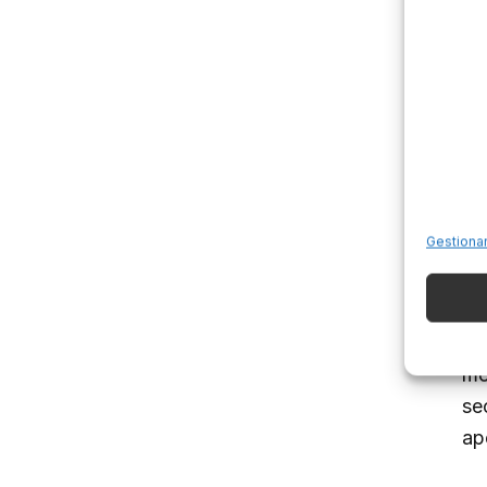
L’
A 
l’
E
Fr
re
un
Gestiona
L
Do
mo
sec
ap