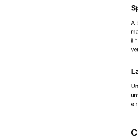
S
A 
ma
il 
ve
L
Un
un
e 
C