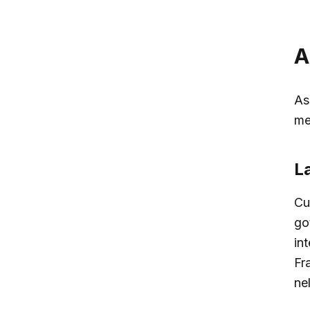
A
As
me
L
Cu
go
in
Fr
ne