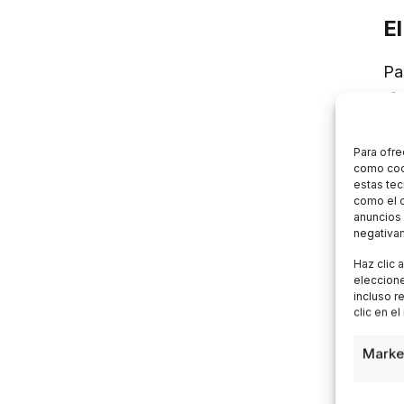
El
Pas
str
Pa
Ch
Para ofre
como cook
di
estas tec
como el c
anuncios 
negativam
E
Haz clic 
eleccione
incluso r
clic en el
Il 
des
Marke
te