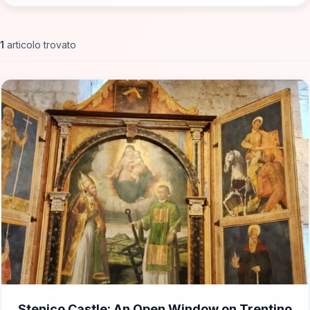
1
articolo trovato
📁 Cosa Vedere
Stenico Castle: An Open Window on Trentino