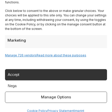
functions.
Lombardy
Click below to consent to the above or make granular choices. Your
choices will be applied to this site only. You can change your settings
Trentino
at any time, including withdrawing your consent, by using the toggles
on the Cookie Policy, or by clicking on the manage consent button at
the bottom of the screen.
Piedmont
Marketing
Liguria
Manage 726 vendors
Read more about these purposes
Sardinia
Tutte le Regioni →
Accept
Nega
Destinazioni
Manage Options
Lake Garda
Cookie Policy
Privacy Statement
Imprint