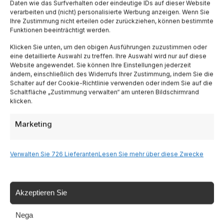
Daten wie das Surfverhalten oder eindeutige IDs auf dieser Website
verarbeiten und (nicht) personalisierte Werbung anzeigen. Wenn Sie
Ihre Zustimmung nicht erteilen oder zurückziehen, können bestimmte
Toskana
Funktionen beeinträchtigt werden.
Klicken Sie unten, um den obigen Ausführungen zuzustimmen oder
Lombardia
eine detaillierte Auswahl zu treffen. Ihre Auswahl wird nur auf diese
Website angewendet. Sie können Ihre Einstellungen jederzeit
ändern, einschließlich des Widerrufs Ihrer Zustimmung, indem Sie die
Schalter auf der Cookie-Richtlinie verwenden oder indem Sie auf die
Trentino
Schaltfläche „Zustimmung verwalten“ am unteren Bildschirmrand
klicken.
Piemonte
Marketing
Liguria
Verwalten Sie 726 Lieferanten
Lesen Sie mehr über diese Zwecke
Sardinien
Akzeptieren Sie
Tutte le Regioni →
Nega