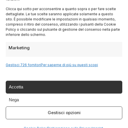
Clicca qui sotto per acconsentire a quanto sopra o per fare scelte
Napoli
: Spritz o birra artigianale con pizza
dettagliate. Le tue scelte saranno applicate solamente a questo
fritta e cuoppo
sito. È possibile modificare le impostazioni in qualsiasi momento,
compreso il ritiro del consenso, utilizzando i pulsanti della Cookie
Palermo
: Birra o vino con arancina e panelle
Policy o cliccando sul pulsante di gestione del consenso nella parte
inferiore dello schermo.
Per un tour degli aperitivi panoramici,
Marketing
prenota un hotel
nel centro delle città scelte e
Gestisci 726 fornitori
Per saperne di più su questi scopi
cerca un volo
. Le
esperienze guidate
serali
includono tour di bar e degustazioni con guide
locali.
Accetta
Nega
Gestisci opzioni
Tags:
,
,
,
,
aperitivo
Capri
cocktail
Livorno