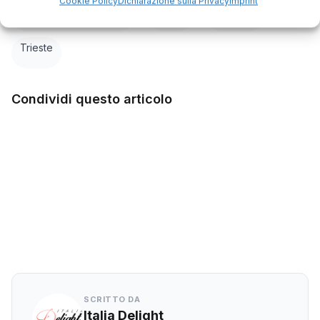
Cookie Policy
Dichiarazione sulla Privacy
Imprint
,
,
,
Piazzale Michelangelo
Pincio
tramonto
Trieste
Condividi questo articolo
Facebook
Twitter
LinkedIn
WhatsApp
SCRITTO DA
Italia Delight