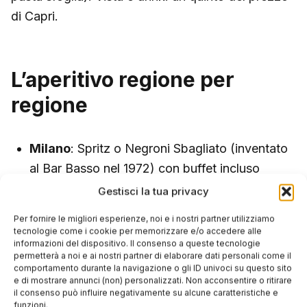
di Capri.
L’aperitivo regione per
regione
Milano
: Spritz o Negroni Sbagliato (inventato
al Bar Basso nel 1972) con buffet incluso
Gestisci la tua privacy
Torino
: Vermouth (inventato qui nel 1786 da
Carpano) con grissini e vitello tonnato
Per fornire le migliori esperienze, noi e i nostri partner utilizziamo
tecnologie come i cookie per memorizzare e/o accedere alle
Venezia
: Spritz con Select + cicchetti nei
informazioni del dispositivo. Il consenso a queste tecnologie
permetterà a noi e ai nostri partner di elaborare dati personali come il
bacari
comportamento durante la navigazione o gli ID univoci su questo sito
e di mostrare annunci (non) personalizzati. Non acconsentire o ritirare
Roma
: Negroni o Spritz con supplì e olive
il consenso può influire negativamente su alcune caratteristiche e
ascolane
funzioni.